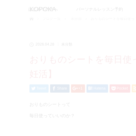
KOPOKA
はじめての方へ
パーソナルレッスン予約
ホーム
ブログ一覧
未分類
おりものシートを毎日使っ
2026.04.28
未分類
おりものシートを毎日使
妊活】
Tweet
Share
+1
Hatena
Pocket
おりものシートって
毎日使っていいのか？