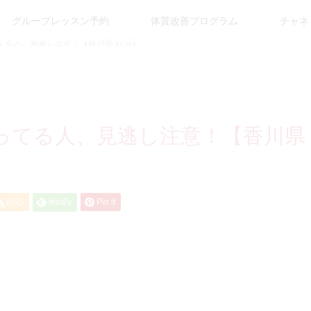
グループレッスン予約
体質改善プログラム
チャネ
てる人、見逃し注意！【香川県 妊活】
ってる人、見逃し注意！【香川県
RSS
feedly
Pin it