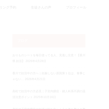
リング予約
生徒さんの声
プロフィール
ブログ
おりものシートを毎日使ってる人、見逃し注意！【香川
県 妊活】
2026年4月28日
香川で妊活中の方へ｜妊娠しない原因第１位は、食事じ
ゃない…
2026年4月21日
高松で妊活中の方必見｜子宮内膜症・婦人科系不調の温
活注意ポイント
2025年10月16日