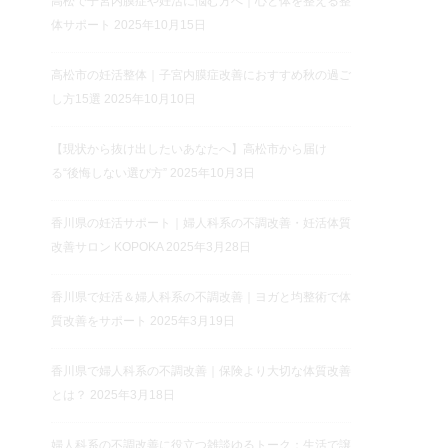
高松で子宮内膜症や妊活に悩む方へ｜心と体を整える整
体サポート
2025年10月15日
高松市の妊活整体｜子宮内膜症改善におすすめ秋の過ご
し方15選
2025年10月10日
【現状から抜け出したいあなたへ】高松市から届け
る“後悔しない選び方”
2025年10月3日
香川県の妊活サポート｜婦人科系の不調改善・妊活体質
改善サロン KOPOKA
2025年3月28日
香川県で妊活＆婦人科系の不調改善｜ヨガと均整術で体
質改善をサポート
2025年3月19日
香川県で婦人科系の不調改善｜保険より大切な体質改善
とは？
2025年3月18日
婦人科系の不調改善に役立つ雑談ゆるトーク：生活で譲