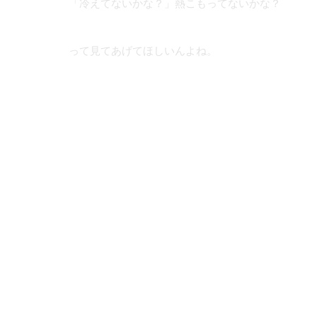
「冷えてないかな？」熱こもってないかな？
って見てあげてほしいんよね。
戦後、給食に欧米食を取り入れるようになってから
食事も見直すポイントになるよ
ただ、おりものって、ゼロがいいわけじゃなくて、
そういう時におりものシート使うのは全然OKやと
でも【毎日ないと困る】は普通じゃない。
体からのサインなので、見逃さないで！