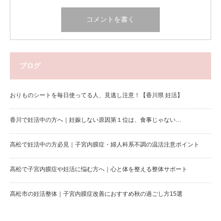
ブログ
おりものシートを毎日使ってる人、見逃し注意！【香川県 妊活】
香川で妊活中の方へ｜妊娠しない原因第１位は、食事じゃない…
高松で妊活中の方必見｜子宮内膜症・婦人科系不調の温活注意ポイント
高松で子宮内膜症や妊活に悩む方へ｜心と体を整える整体サポート
高松市の妊活整体｜子宮内膜症改善におすすめ秋の過ごし方15選