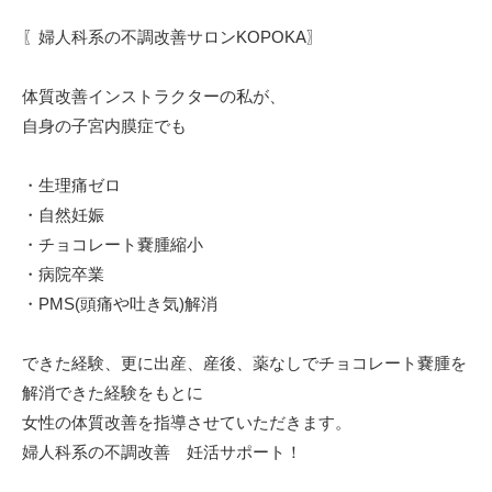
〖婦人科系の不調改善サロンKOPOKA〗⁡
体質改善インストラクターの私が、⁡
自身の子宮内膜症でも⁡
・生理痛ゼロ⁡
・自然妊娠⁡
・チョコレート嚢腫縮小⁡
・病院卒業⁡
・PMS(頭痛や吐き気)解消⁡
できた経験、更に出産、産後、薬なしでチョコレート嚢腫を
解消できた経験をもとに⁡
女性の体質改善を指導させていただきます。⁡
⁡婦人科系の不調改善 妊活サポート！