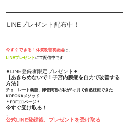
LINEプレゼント配布中！
今すぐできる！⁡
体質改善初級編
は、
LINEプレゼント
にて配信中
です!!
⚫︎LINE登録者限定プレゼント⚫︎
【あきらめないで！子宮内膜症を自力で改善する
方法】⁡
チョコレート嚢腫、卵管閉塞の私が6ヶ月で自然妊娠できた
KOPOKAメソッド
＊PDF111ページ＊
今すぐ受け取る！
↓
公式LINE登録後、プレゼントを受け取る