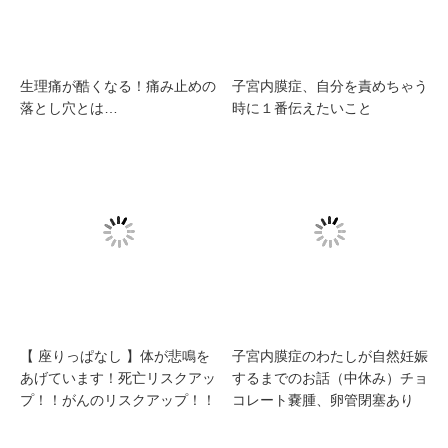
生理痛が酷くなる！痛み止めの
子宮内膜症、自分を責めちゃう
落とし穴とは…
時に１番伝えたいこと
【 座りっぱなし 】体が悲鳴を
子宮内膜症のわたしが自然妊娠
あげています！死亡リスクアッ
するまでのお話（中休み）チョ
プ！！がんのリスクアップ！！
コレート嚢腫、卵管閉塞あり