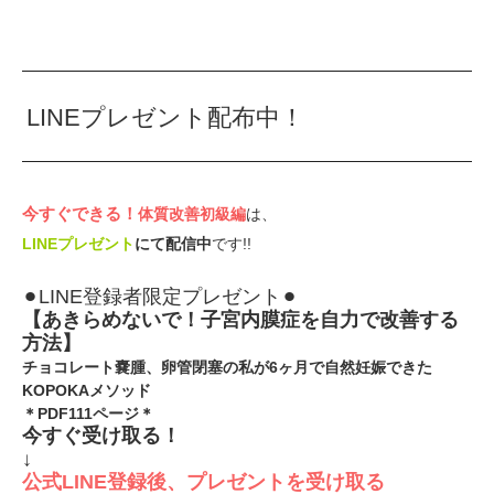
LINEプレゼント配布中！
今すぐできる！⁡
体質改善初級編
は、
LINEプレゼント
にて配信中
です!!
⚫︎LINE登録者限定プレゼント⚫︎
【あきらめないで！子宮内膜症を自力で改善する
方法】⁡
チョコレート嚢腫、卵管閉塞の私が6ヶ月で自然妊娠できた
KOPOKAメソッド
＊PDF111ページ＊
今すぐ受け取る！
↓
公式LINE登録後、プレゼントを受け取る