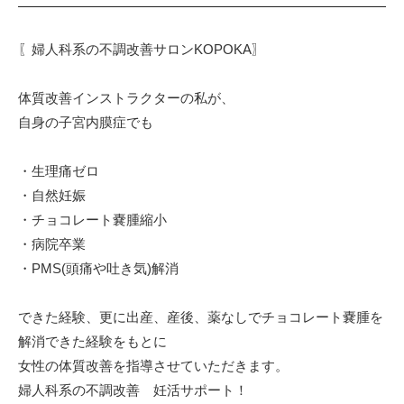
〖婦人科系の不調改善サロンKOPOKA〗⁡
体質改善インストラクターの私が、⁡
自身の子宮内膜症でも⁡
・生理痛ゼロ⁡
・自然妊娠⁡
・チョコレート嚢腫縮小⁡
・病院卒業⁡
・PMS(頭痛や吐き気)解消⁡
できた経験、更に出産、産後、薬なしでチョコレート嚢腫を
解消できた経験をもとに⁡
女性の体質改善を指導させていただきます。⁡
⁡婦人科系の不調改善 妊活サポート！