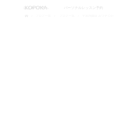
KOPOKA
はじめての方へ
パーソナルレッスン予約
ホーム
ブログ一覧
ブログ一覧
子宮内膜症 おウチで