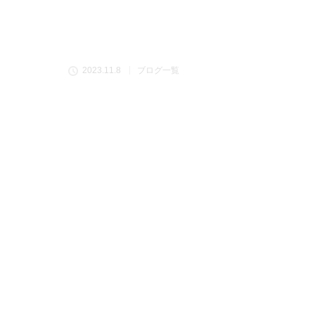
2023.11.8
ブログ一覧
子宮内膜症 おウチでか
Tweet
Share
+1
Hatena
Pocket
高松市を拠点に
婦人科系の不調改善・妊活体質改善を主にヨガと均
女性のための体質改善サロン KOPOKA
婦人科系の不調改善指導者の原田 ゆいです！