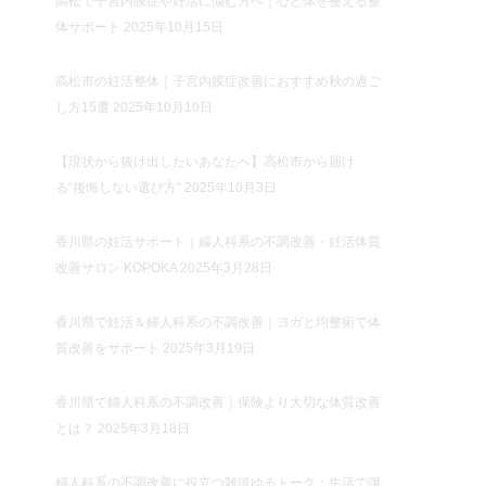
高松で子宮内膜症や妊活に悩む方へ｜心と体を整える整
体サポート
2025年10月15日
高松市の妊活整体｜子宮内膜症改善におすすめ秋の過ご
し方15選
2025年10月10日
【現状から抜け出したいあなたへ】高松市から届け
る“後悔しない選び方”
2025年10月3日
香川県の妊活サポート｜婦人科系の不調改善・妊活体質
改善サロン KOPOKA
2025年3月28日
香川県で妊活＆婦人科系の不調改善｜ヨガと均整術で体
質改善をサポート
2025年3月19日
香川県で婦人科系の不調改善｜保険より大切な体質改善
とは？
2025年3月18日
婦人科系の不調改善に役立つ雑談ゆるトーク：生活で譲