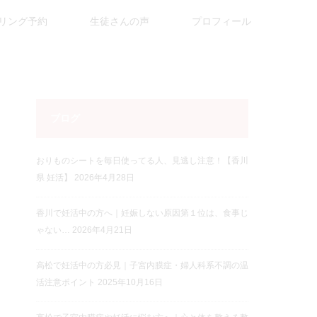
リング予約
生徒さんの声
プロフィール
ブログ
おりものシートを毎日使ってる人、見逃し注意！【香川
県 妊活】
2026年4月28日
香川で妊活中の方へ｜妊娠しない原因第１位は、食事じ
ゃない…
2026年4月21日
高松で妊活中の方必見｜子宮内膜症・婦人科系不調の温
活注意ポイント
2025年10月16日