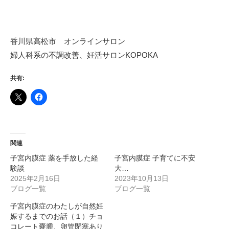
香川県高松市 オンラインサロン
婦人科系の不調改善、妊活サロンKOPOKA
共有:
関連
子宮内膜症 薬を手放した経
子宮内膜症 子育てに不安
験談
大…
2025年2月16日
2023年10月13日
ブログ一覧
ブログ一覧
子宮内膜症のわたしが自然妊
娠するまでのお話（１）チョ
コレート嚢腫、卵管閉塞あり