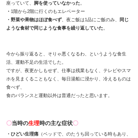
座っていて、
脚を使っていなかった
。
・
1階から2階に行くのもエレベーター
・野菜や果物はほぼ食べず
、夜ご飯は1品にご飯のみ、
同じ
ような食材で同じような食事を繰り返していた
。
今から振り返ると、そりゃ悪くなるわ、というような食生
活、運動不足の生活でした。
ですが、夜更かしもせず、仕事は残業もなく、テレビやスマ
ホを見まくることもなく、毎日湯船に浸かり、冷えるものは
食べず、
食のバランスと運動以外は普通だったと思います。
〇
当時の
生理
時の主な症状
〇
・ひどい生理痛
（ベッドで、のたうち回っている時もあり、