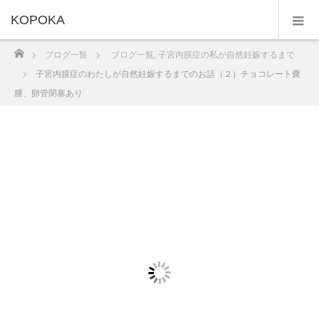
KOPOKA
ホーム
ブログ一覧
ブログ一覧
,
子宮内膜症の私が自然妊娠するまで
子宮内膜症のわたしが自然妊娠するまでのお話（２）チョコレート嚢
腫、卵管閉塞あり