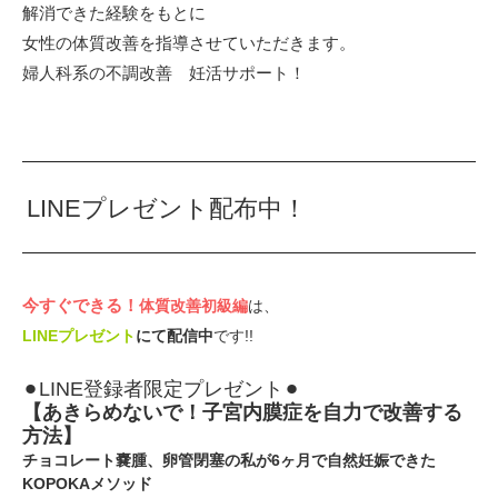
解消できた経験をもとに⁡
女性の体質改善を指導させていただきます。⁡
⁡婦人科系の不調改善 妊活サポート！
LINEプレゼント配布中！
今すぐできる！⁡
体質改善初級編
は、
LINEプレゼント
にて配信中
です!!
⚫︎LINE登録者限定プレゼント⚫︎
【あきらめないで！子宮内膜症を自力で改善する
方法】⁡
チョコレート嚢腫、卵管閉塞の私が6ヶ月で自然妊娠できた
KOPOKAメソッド