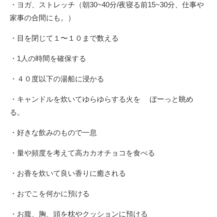
・ヨガ、ストレッチ（朝30~40分/夜寝る前15~30分、仕事や
家事の合間にも。）
・目を閉じて１〜１０まで数える
・1人の時間を確保する
・４０度以下の湯船に浸かる
・キャンドルを炊いてゆらゆらする火を ぼーっと眺め
る。
・好きな飲みのもので一息
・量や頻度を考えて高カカオチョコを食べる
・お香を炊いて良い香りに癒される
・おでこを何かに預ける
・お腹、胸、頭を枕やクッションに預ける