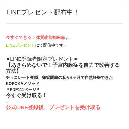
LINEプレゼント配布中！
今すぐできる！⁡
体質改善初級編
は、
LINEプレゼント
にて配信中
です!!
⚫︎LINE登録者限定プレゼント⚫︎
【あきらめないで！子宮内膜症を自力で改善する
方法】⁡
チョコレート嚢腫、卵管閉塞の私が6ヶ月で自然妊娠できた
KOPOKAメソッド
＊PDF111ページ＊
今すぐ受け取る！
↓
公式LINE登録後、プレゼントを受け取る