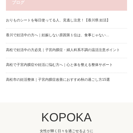
ブログ
おりものシートを毎日使ってる人、見逃し注意！【香川県 妊活】
香川で妊活中の方へ｜妊娠しない原因第１位は、食事じゃない…
高松で妊活中の方必見｜子宮内膜症・婦人科系不調の温活注意ポイント
高松で子宮内膜症や妊活に悩む方へ｜心と体を整える整体サポート
高松市の妊活整体｜子宮内膜症改善におすすめ秋の過ごし方15選
KOPOKA
女性が輝く日々を過ごせるように