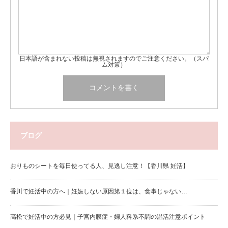
日本語が含まれない投稿は無視されますのでご注意ください。（スパ
ム対策）
ブログ
おりものシートを毎日使ってる人、見逃し注意！【香川県 妊活】
香川で妊活中の方へ｜妊娠しない原因第１位は、食事じゃない…
高松で妊活中の方必見｜子宮内膜症・婦人科系不調の温活注意ポイント