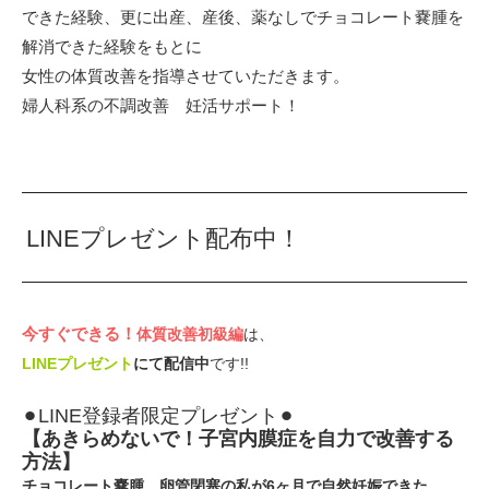
できた経験、更に出産、産後、薬なしでチョコレート嚢腫を
解消できた経験をもとに⁡
女性の体質改善を指導させていただきます。⁡
⁡婦人科系の不調改善 妊活サポート！
LINEプレゼント配布中！
今すぐできる！⁡
体質改善初級編
は、
LINEプレゼント
にて配信中
です!!
⚫︎LINE登録者限定プレゼント⚫︎
【あきらめないで！子宮内膜症を自力で改善する
方法】⁡
チョコレート嚢腫、卵管閉塞の私が6ヶ月で自然妊娠できた