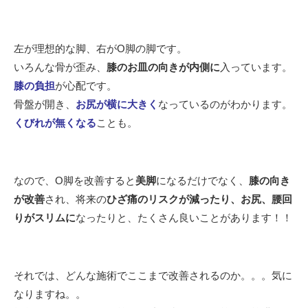
左が理想的な脚、右がO脚の脚です。
いろんな骨が歪み、
膝のお皿の向きが内側に
入っています。
膝の負担
が心配です。
骨盤が開き、
お尻が横に大きく
なっているのがわかります。
くびれが無くなる
ことも。
なので、O脚を改善すると
美脚
になるだけでなく、
膝の向き
が改善
され、将来の
ひざ痛のリスクが減ったり、
お尻、腰回
りがスリムに
なったりと、たくさん良いことがあります！！
それでは、どんな施術でここまで改善されるのか。。。気に
なりますね。。