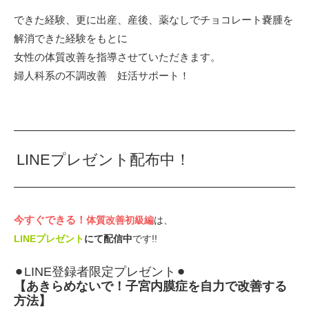
できた経験、更に出産、産後、薬なしでチョコレート嚢腫を
解消できた経験をもとに⁡
女性の体質改善を指導させていただきます。⁡
⁡婦人科系の不調改善 妊活サポート！
LINEプレゼント配布中！
今すぐできる！⁡
体質改善初級編
は、
LINEプレゼント
にて配信中
です!!
⚫︎LINE登録者限定プレゼント⚫︎
【あきらめないで！子宮内膜症を自力で改善する
方法】⁡