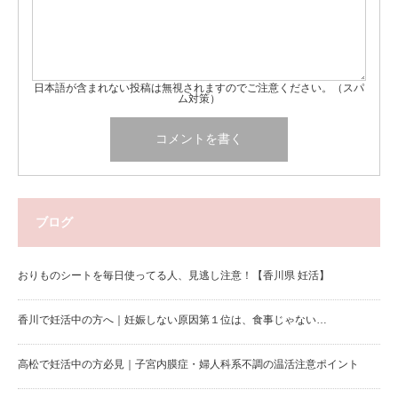
日本語が含まれない投稿は無視されますのでご注意ください。（スパ
ム対策）
ブログ
おりものシートを毎日使ってる人、見逃し注意！【香川県 妊活】
香川で妊活中の方へ｜妊娠しない原因第１位は、食事じゃない…
高松で妊活中の方必見｜子宮内膜症・婦人科系不調の温活注意ポイント