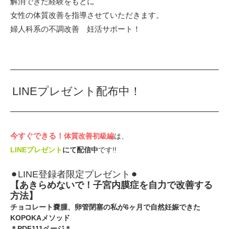
解消できた経験をもとに⁡
女性の体質改善を指導させていただきます。⁡
⁡婦人科系の不調改善 妊活サポート！
LINEプレゼント配布中！
今すぐできる！⁡
体質改善初級編
は、
LINEプレゼント
にて配信中
です!!
⚫︎LINE登録者限定プレゼント⚫︎
【あきらめないで！子宮内膜症を自力で改善する
方法】⁡
チョコレート嚢腫、卵管閉塞の私が6ヶ月で自然妊娠できた
KOPOKAメソッド
＊PDF111ページ＊