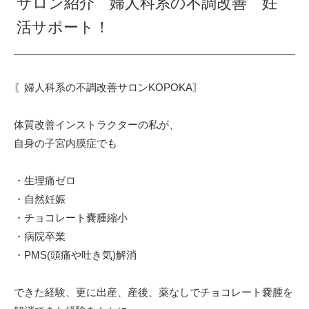
サロン紹介 婦人科系の不調改善 妊
活サポート！
〖婦人科系の不調改善サロンKOPOKA〗⁡
体質改善インストラクターの私が、⁡
自身の子宮内膜症でも⁡
・生理痛ゼロ⁡
・自然妊娠⁡
・チョコレート嚢腫縮小⁡
・病院卒業⁡
・PMS(頭痛や吐き気)解消⁡
できた経験、更に出産、産後、薬なしでチョコレート嚢腫を