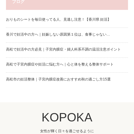
ブログ
おりものシートを毎日使ってる人、見逃し注意！【香川県 妊活】
香川で妊活中の方へ｜妊娠しない原因第１位は、食事じゃない…
高松で妊活中の方必見｜子宮内膜症・婦人科系不調の温活注意ポイント
高松で子宮内膜症や妊活に悩む方へ｜心と体を整える整体サポート
高松市の妊活整体｜子宮内膜症改善におすすめ秋の過ごし方15選
KOPOKA
女性が輝く日々を過ごせるように