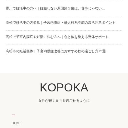
香川で妊活中の方へ｜妊娠しない原因第１位は、食事じゃない…
高松で妊活中の方必見｜子宮内膜症・婦人科系不調の温活注意ポイント
高松で子宮内膜症や妊活に悩む方へ｜心と体を整える整体サポート
高松市の妊活整体｜子宮内膜症改善におすすめ秋の過ごし方15選
KOPOKA
女性が輝く日々を過ごせるように
ー
HOME