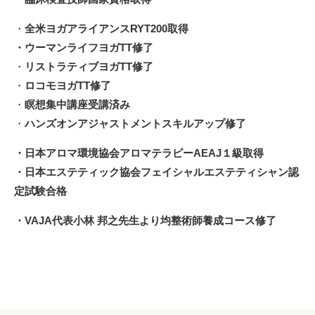
・
全米ヨガアライアンスRYT200取得
・ウーマンライフヨガTT修了
・
リストラティブヨガTT修了
・
ロコモヨガTT修了
・
瞑想集中講座受講済み
・
ハンズオンアジャストメントスキルアップ修了
・日本アロマ環境協会アロマテラピーAEAJ１級取得
・日本エステティック協会フェイシャルエステティシャン認
定試験合格
・VAJA代表小林 邦之先生より均整術師養成コース修了