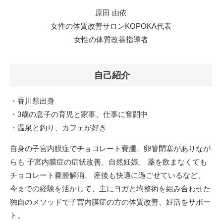
原田 由依
女性の体質改善サロンKOPOKA代表
女性の体質改善指導者
自己紹介
・香川県出身
・3歳の息子の育児と家事、仕事に奮闘中
・温泉と釣り、カフェが好き
自身の子宮内膜症でチョコレート嚢腫、卵管閉塞がありなが
らも 子宮内膜症の症状改善、自然妊娠、 薬を飲まなくても
チョコレート嚢腫解消、 産後も快適に過ごせているなど、
今までの経験を活かして、主にヨガと均整術を組み合わせた
独自のメソッドで子宮内膜症の方の体質改善、妊活をサポー
ト。