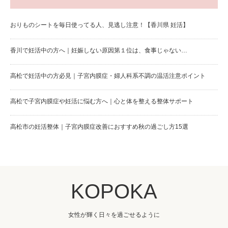
おりものシートを毎日使ってる人、見逃し注意！【香川県 妊活】
香川で妊活中の方へ｜妊娠しない原因第１位は、食事じゃない…
高松で妊活中の方必見｜子宮内膜症・婦人科系不調の温活注意ポイント
高松で子宮内膜症や妊活に悩む方へ｜心と体を整える整体サポート
高松市の妊活整体｜子宮内膜症改善におすすめ秋の過ごし方15選
KOPOKA
女性が輝く日々を過ごせるように